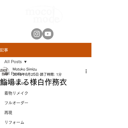
記事
All Posts
Motoko Simizu
All Posts
2018年8月25日
読了時間: 1分
鮨場まる様白作務衣
オリジナル
着物リメイク
フルオーダー
再現
リフォーム