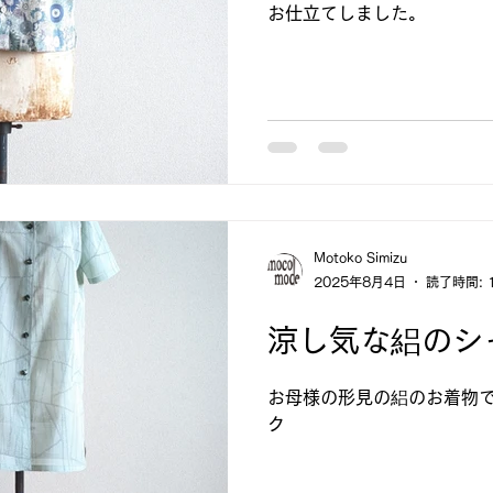
お仕立てしました。
Motoko Simizu
2025年8月4日
読了時間: 
涼し気な絽のシ
お母様の形見の絽のお着物
ク