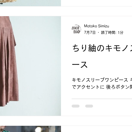
Motoko Simizu
7月7日
読了時間: 1分
ちり紬のキモノ
ース
キモノスリーブワンピース 
でアクセントに 後ろボタン