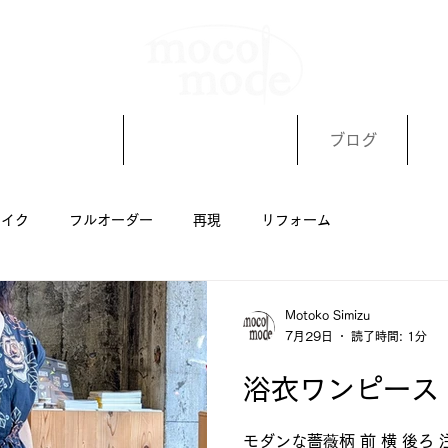
着物リメイク
オーダーメイド
ブログ
メイク
フルオーダー
再現
リフォーム
Motoko Simizu
7月29日
読了時間: 1分
浴衣ワンピース
モダンな薔薇柄 前 横 後ろ 