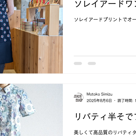
ソレイアードワ
ソレイアードプリントでオ
Motoko Simizu
2025年8月6日
読了時間: 
リバティ半そで
美しくて高品質のリバティ