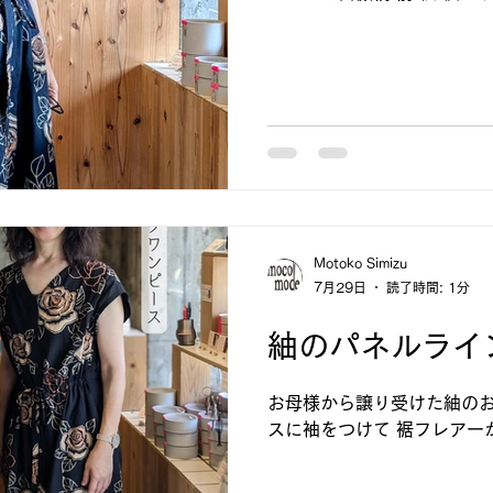
Motoko Simizu
7月29日
読了時間: 1分
紬のパネルライ
お母様から譲り受けた紬のお
スに袖をつけて 裾フレアー