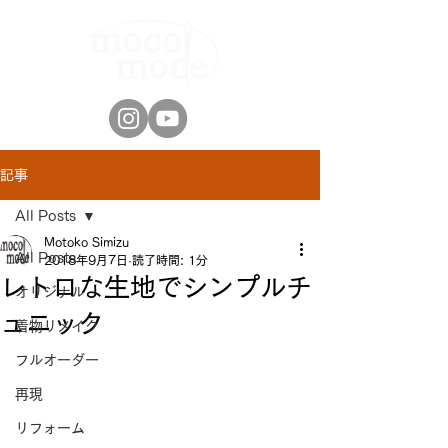
記事
All Posts
Motoko Simizu
All Posts
2018年9月7日
読了時間: 1分
レトロな生地でシンプルチ
オリジナル
ュニック
着物リメイク
フルオーダー
再現
リフォーム