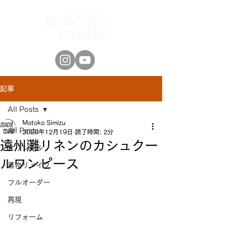
記事
All Posts
Motoko Simizu
All Posts
2020年12月19日
読了時間: 2分
遠州灘リネンのカシュクー
オリジナル
ルワンピース
着物リメイク
フルオーダー
再現
リフォーム