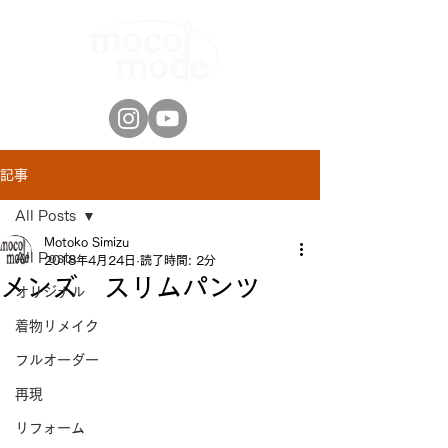
記事
All Posts
Motoko Simizu
All Posts
2018年4月24日
読了時間: 2分
メンズ スリムパンツ
オリジナル
着物リメイク
フルオーダー
再現
リフォーム