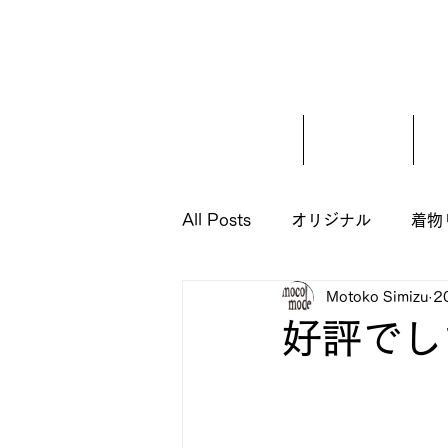
ホーム
ご挨拶
All Posts
オリジナル
着物
Motoko Simizu
2
好評でし