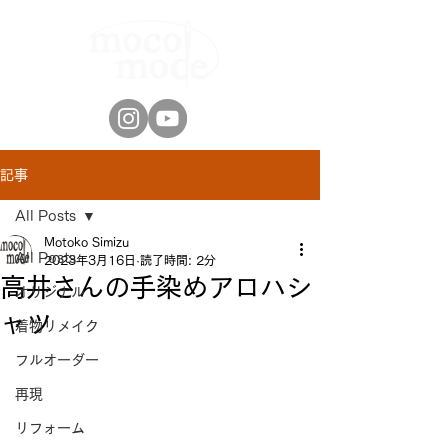
記事
All Posts
Motoko Simizu
All Posts
2023年3月16日
読了時間: 2分
高井さんの手染めアロハシ
オリジナル
ャツ
着物リメイク
フルオーダー
再現
リフォーム