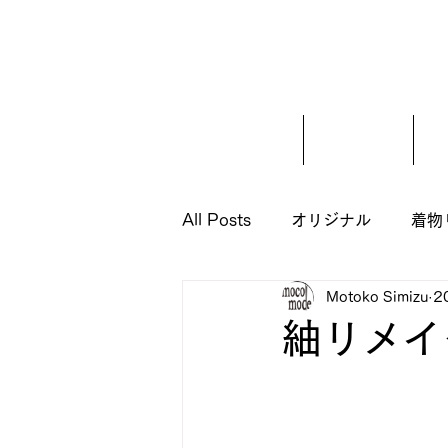
ホーム
ご挨拶
All Posts
オリジナル
着物
Motoko Simizu
2
紬リメイ