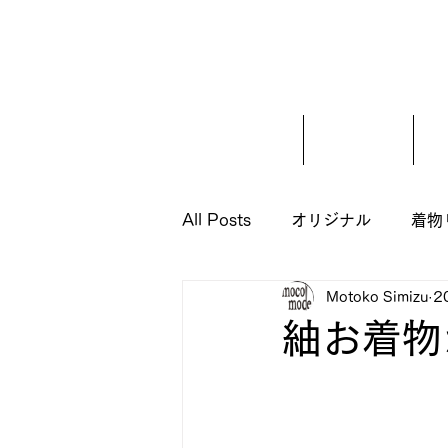
ホーム
ご挨拶
All Posts
オリジナル
着物
Motoko Simizu
2
紬お着物