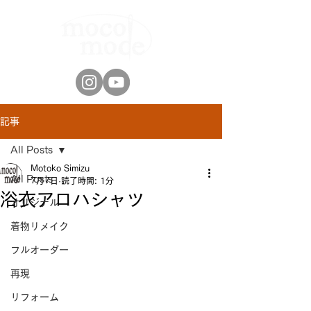
記事
All Posts
Motoko Simizu
All Posts
7月7日
読了時間: 1分
浴衣アロハシャツ
オリジナル
着物リメイク
フルオーダー
再現
リフォーム