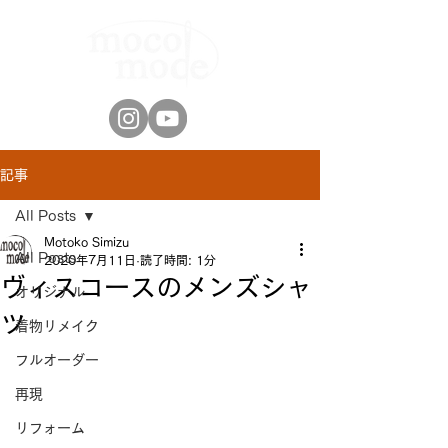
記事
All Posts
Motoko Simizu
All Posts
2020年7月11日
読了時間: 1分
ヴィスコースのメンズシャ
オリジナル
ツ
着物リメイク
フルオーダー
再現
リフォーム