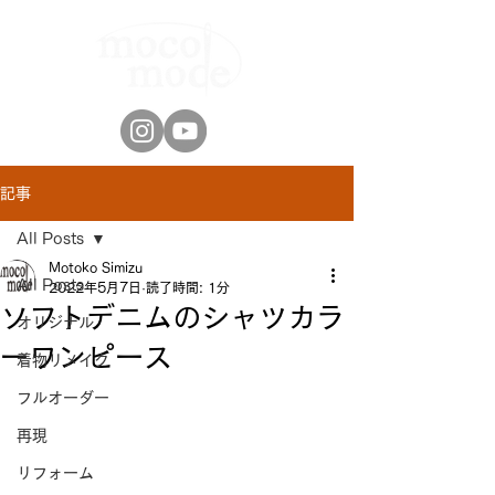
記事
All Posts
Motoko Simizu
All Posts
2022年5月7日
読了時間: 1分
ソフトデニムのシャツカラ
オリジナル
ーワンピース
着物リメイク
フルオーダー
再現
リフォーム