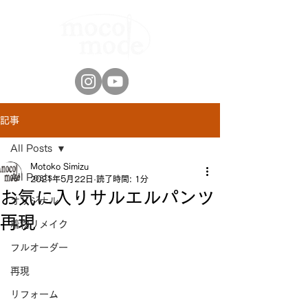
記事
All Posts
Motoko Simizu
All Posts
2021年5月22日
読了時間: 1分
お気に入りサルエルパンツ
オリジナル
再現
着物リメイク
フルオーダー
再現
リフォーム